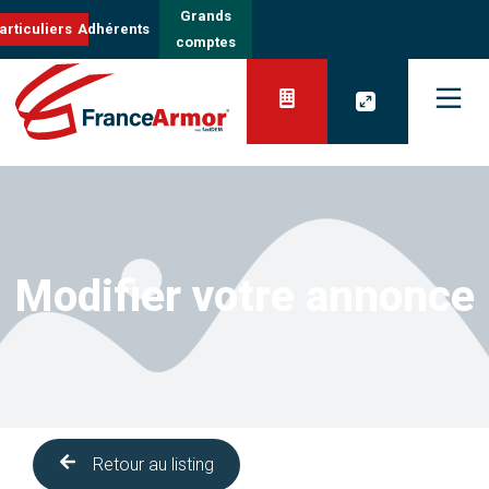
Grands
articuliers
Adhérents
comptes
Modifier votre annonce
Retour au listing