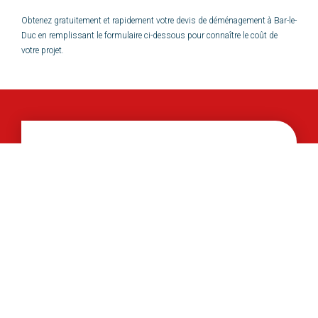
Obtenez gratuitement et rapidement votre devis de déménagement à Bar-le-
Duc en remplissant le formulaire ci-dessous pour connaître le coût de
votre projet.
Devis
déménagement gratuit
Remplissez vos informations et vous recevrez un devis
rapide sous 24/48h.
1
2
3