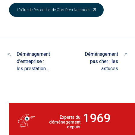
L'offre de Relocation de Carrières Nomades
Déménagement
Déménagement
d’entreprise :
pas cher : les
les prestations
astuces
du déménageur
professionnel
1969
Experts du
déménagement
depuis