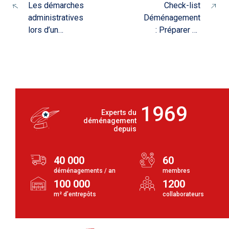
Les démarches
Check-list
administratives
Déménagement
lors d’un
: Préparer un
déménagement
Déménagement
: ce qu’il ne faut
Réussi avec
pas oublier
France Armor
1969
Experts du
déménagement
depuis
40 000
60
déménagements / an
membres
100 000
1200
m² d’entrepôts
collaborateurs