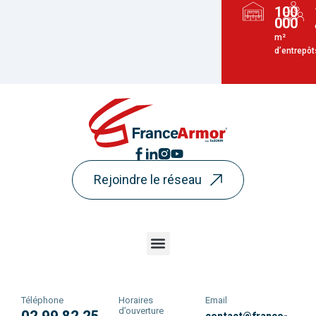
100
000
m²
d’entrepôt
Rejoindre le réseau
Téléphone
Horaires
Email
d’ouverture
02 99 82 25
contact@france-