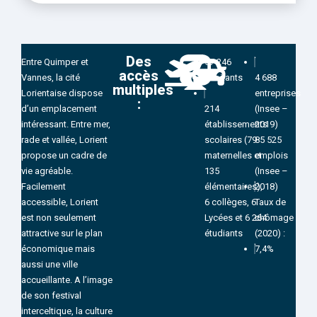
Des
Entre Quimper et
57 246
accès
Vannes, la cité
habitants
4 688
multiples
Lorientaise dispose
entreprises
:
d’un emplacement
214
(Insee –
intéressant. Entre mer,
établissements
2019)
rade et vallée, Lorient
scolaires (79
85 525
propose un cadre de
maternelles et
emplois
vie agréable.
135
(Insee –
Facilement
élémentaires),
2018)
accessible, Lorient
6 collèges, 6
Taux de
est non seulement
Lycées et 6 264
chômage
attractive sur le plan
étudiants
(2020) :
économique mais
7,4%
aussi une ville
accueillante. A l’image
de son festival
interceltique, la culture