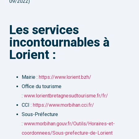
09/2022)
Les services
incontournables à
Lorient :
Mairie :
https://www.lorient.bzh/
Office du tourisme
:
www.lorientbretagnesudtourisme.fr/fr/
CCI :
https://www.morbihan.cci.fr/
Sous-Préfecture
:
www.morbihan.gouv.fr/Outils/Horaires-et-
coordonnees/Sous-prefecture-de-Lorient