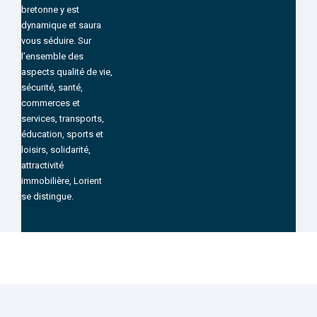
bretonne y est
dynamique et saura
vous séduire. Sur
l’ensemble des
aspects qualité de vie,
sécurité, santé,
commerces et
services, transports,
éducation, sports et
loisirs, solidarité,
attractivité
immobilière, Lorient
se distingue.