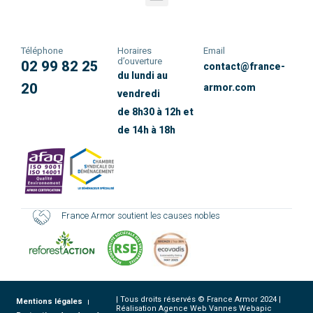
Téléphone
Horaires
Email
d’ouverture
02 99 82 25
contact@france-
du lundi au
20
armor.com
vendredi
de 8h30 à 12h et
de 14h à 18h
France Armor soutient les causes nobles
| Tous droits réservés © France Armor 2024 |
Mentions légales
Réalisation Agence Web Vannes Webapic