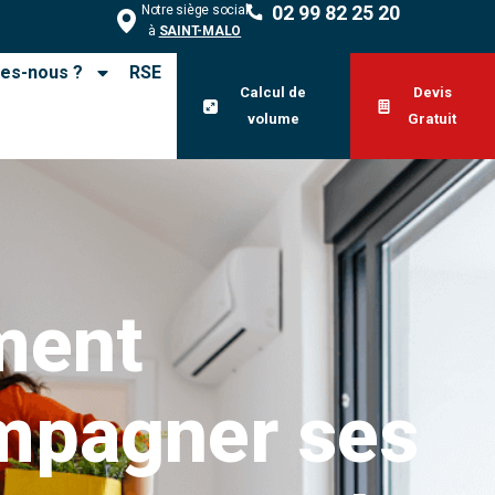
02 99 82 25 20
Notre siège social
à
SAINT-MALO
es-nous ?
RSE
Calcul de
Devis
volume
Gratuit
ent
mpagner ses