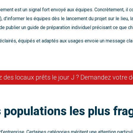
nt est un signal fort envoyé aux équipes. Concrètement, il c
d’informer les équipes dès le lancement du projet sur le lieu, la
e publier un guide de préparation individuel précisant ce que cha
 éclairés, équipés et adaptés aux usages envoie un message clair 
 des locaux prêts le jour J ? Demandez votre de
s populations les plus fra
entreprise. Certaines catégories méritent une attention particu